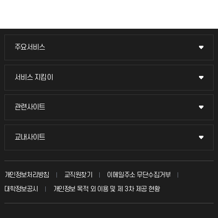
주요서비스
주요서비스
교무회의방송
서비스 지킴이
서비스 지킴이
교수채용
묻고 답하기
관련사이트
관련사이트
시설예약
불친절신고
국방헬프콜
교내사이트
교내사이트
인터넷증명
자주 묻는 질문(FAQ)
발전기금
교수회
입학안내
개인정보처리방침
교직원찾기
이메일주소 무단수집거부
칭찬마당
산학협력단
교육혁신본부
대학정보공시
개인정보 목적 외 이용 및 제 3차 제공 현황
직원채용
학생서비스 지킴이
소비자생활협동조합
국제교류과