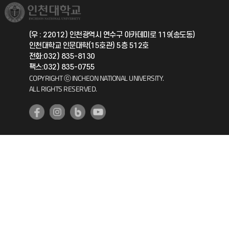
취업정보(학생)
총동문회
국제지원과
(우 : 22012) 인천광역시 연수구 아카데미로 119(송도동)
인천대학교 인문대학(15호관) 5층 512호
공자아카데미
전화:032) 835-8130
팩스:032) 835-0755
기초교육원
COPYRIGHT ⓒ INCHEON NATIONAL UNIVERSITY.
ALL RIGHTS RESERVED.
공학교육혁신센터
대학생활상담센터
사회봉사센터
생활원
원격지원