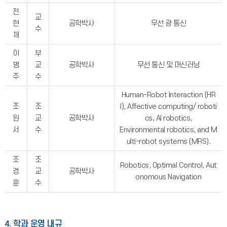
전
교
현
공학박사
무선 광 통신
수
채
이
부
병
교
공학박사
무선 통신 및 머신러닝
주
수
Human-Robot Interaction (HR
조
조
I), Affective computing/ roboti
원
교
공학박사
cs, AI robotics,
서
수
Environmental robotics, and M
ulti-robot systems (MRS).
조
조
Robotics, Optimal Control, Aut
경
교
공학박사
onomous Navigation
훈
수
4. 학과 운영 내규