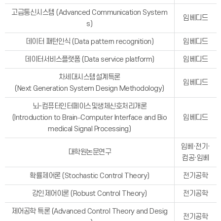
고급통신시스템 (Advanced Communication System
임베디드
s)
데이터 패턴인식 (Data pattern recognition)
임베디드
데이터서비스플랫폼 (Data service platform)
임베디드
차세대시스템설계특론
임베디드
(Next Generation System Design Methodology)
뇌-컴퓨터인터페이스및생체신호처리개론
(Introduction to Brain–Computer Interface and Bio
임베디드
medical Signal Processing)
임베·전기·
대학원논문연구
컴공·임베
확률제어론 (Stochastic Control Theory)
전기공학
강인제어이론 (Robust Control Theory)
전기공학
제어공학 특론 (Advanced Control Theory and Desig
전기공학