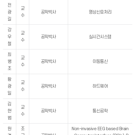
전
교
광
공학박사
영상신호처리
수
길
강
교
우
공학박사
실시간시스템
수
철
최
교
병
공학박사
이동통신
수
조
황
교
광
공학박사
하드웨어
수
일
김
교
현
공학박사
통신공학
수
범
원
조
Non-invasive EEG based Brain