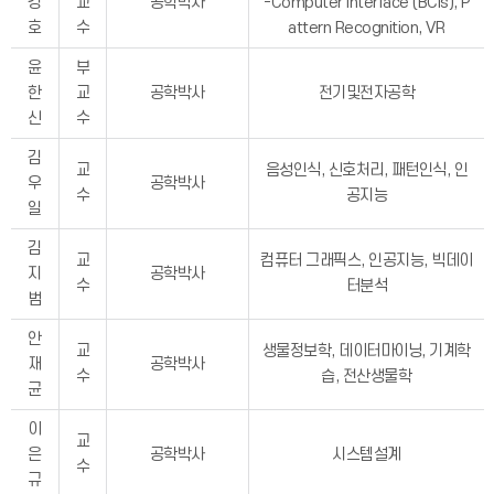
경
교
공학박사
-Computer Interface (BCIs), P
호
수
attern Recognition, VR
윤
부
한
교
공학박사
전기및전자공학
신
수
김
교
음성인식, 신호처리, 패턴인식, 인
우
공학박사
수
공지능
일
김
교
컴퓨터 그래픽스, 인공지능, 빅데이
지
공학박사
수
터분석
범
안
교
생물정보학, 데이터마이닝, 기계학
재
공학박사
수
습, 전산생물학
균
이
교
은
공학박사
시스템설계
수
규