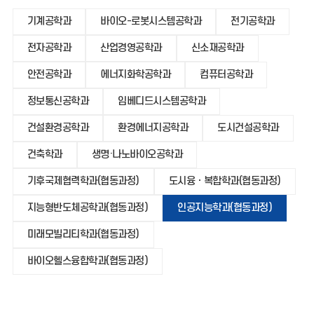
기계공학과
바이오-로봇시스템공학과
전기공학과
전자공학과
산업경영공학과
신소재공학과
안전공학과
에너지화학공학과
컴퓨터공학과
정보통신공학과
임베디드시스템공학과
건설환경공학과
환경에너지공학과
도시건설공학과
건축학과
생명·나노바이오공학과
기후국제협력학과(협동과정)
도시융ㆍ복합학과(협동과정)
지능형반도체공학과(협동과정)
인공지능학과(협동과정)
미래모빌리티학과(협동과정)
바이오헬스융합학과(협동과정)