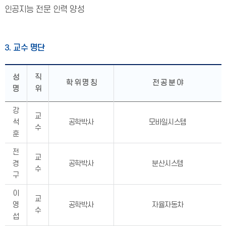
인공지능 전문 인력 양성
3. 교수 명단
성
직
학 위 명 칭
전 공 분 야
명
위
강
교
석
공학박사
모바일시스템
수
훈
전
교
경
공학박사
분산시스템
수
구
이
교
영
공학박사
자율자동차
수
섭