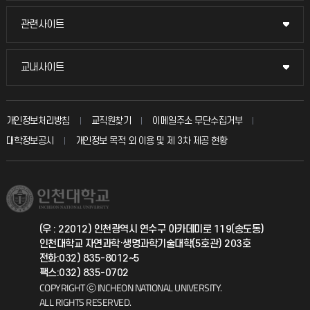
교수채용
묻고 답하기
관련사이트
관련사이트
시설예약
불친절신고
국방헬프콜
교내사이트
교내사이트
인터넷증명
자주 묻는 질문(FAQ)
발전기금
교수회
입학안내
개인정보처리방침
교직원찾기
이메일주소 무단수집거부
칭찬마당
산학협력단
교육혁신본부
대학정보공시
개인정보 목적 외 이용 및 제 3차 제공 현황
직원채용
학생서비스 지킴이
소비자생활협동조합
국제교류과
취업정보(학생)
총동문회
국제지원과
(우 : 22012) 인천광역시 연수구 아카데미로 119(송도동)
인천대학교 자연과학·생명과학기술대학(5호관) 203호
공자아카데미
전화:032) 835-8012~5
팩스:032) 835-0702
기초교육원
COPYRIGHT ⓒ INCHEON NATIONAL UNIVERSITY.
ALL RIGHTS RESERVED.