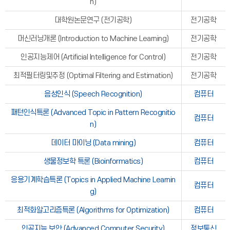
n)
대학원논문연구 (전기공학)
전기공학
머신러닝개론 (Introduction to Machine Learning)
전기공학
인공지능제어 (Artificial Intelligence for Control)
전기공학
최적필터링및추정 (Optimal Filtering and Estimation)
전기공학
음성인식 (Speech Recognition)
컴퓨터
패턴인식특론 (Advanced Topic in Pattern Recognitio
컴퓨터
n)
데이터 마이닝 (Data mining)
컴퓨터
생물정보학 특론 (Bioinformatics)
컴퓨터
응용기계학습특론 (Topics in Applied Machine Learnin
컴퓨터
g)
최적화알고리즘특론 (Algorithms for Optimization)
컴퓨터
인공지능 보안 (Advanced Computer Security)
정보통신