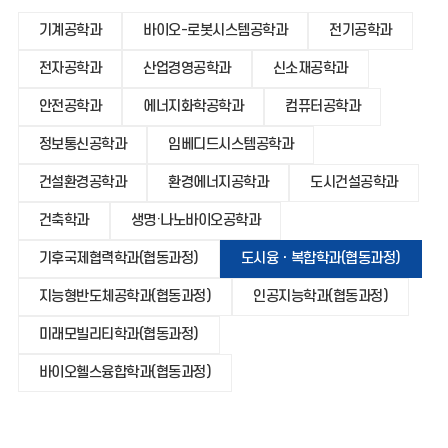
기계공학과
바이오-로봇시스템공학과
전기공학과
전자공학과
산업경영공학과
신소재공학과
안전공학과
에너지화학공학과
컴퓨터공학과
정보통신공학과
임베디드시스템공학과
건설환경공학과
환경에너지공학과
도시건설공학과
건축학과
생명·나노바이오공학과
기후국제협력학과(협동과정)
도시융ㆍ복합학과(협동과정)
지능형반도체공학과(협동과정)
인공지능학과(협동과정)
미래모빌리티학과(협동과정)
바이오헬스융합학과(협동과정)