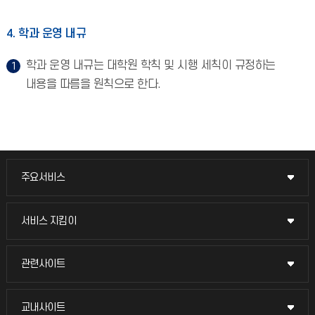
4. 학과 운영 내규
학과 운영 내규는 대학원 학칙 및 시행 세칙이 규정하는
내용을 따름을 원칙으로 한다.
주요서비스
주요서비스
교무회의방송
서비스 지킴이
서비스 지킴이
교수채용
묻고 답하기
관련사이트
관련사이트
시설예약
불친절신고
국방헬프콜
교내사이트
교내사이트