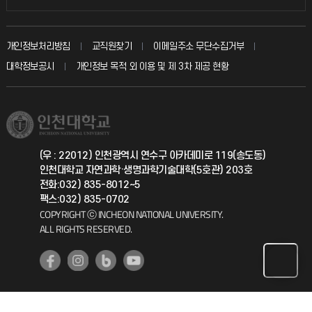
인터넷증명
자주 묻는 질문(FAQ)
발전기금
교수회
입학안내
개인정보처리방침
교직원찾기
이메일주소 무단수집거부
칭찬마당
산학협력단
교육혁신본부
대학정보공시
개인정보 목적 외 이용 및 제 3차 제공 현황
직원채용
학생서비스 지킴이
소비자생활협동조합
국제교류과
취업정보(학생)
총동문회
국제지원과
(우 : 22012) 인천광역시 연수구 아카데미로 119(송도동)
인천대학교 자연과학·생명과학기술대학(5호관) 203호
공자아카데미
전화:032) 835-8012~5
팩스:032) 835-0702
기초교육원
COPYRIGHT ⓒ INCHEON NATIONAL UNIVERSITY.
ALL RIGHTS RESERVED.
공학교육혁신센터
대학생활상담센터