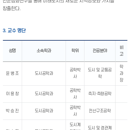
전문심화연구를 통해 미래도시의 새로운 지식정보와 가치를
창출한다.
3. 교수 명단
비
성명
소속학과
학위
전공분야
고
학
공학박
도시 및 교통공
윤 병 조
도시공학과
과
사
학
장
공학박
이 용 창
도시공학과
측지·측량공학
사
공학박
박 승 진
도시공학과
전산구조공학
사
도시계
도시 및 경관계