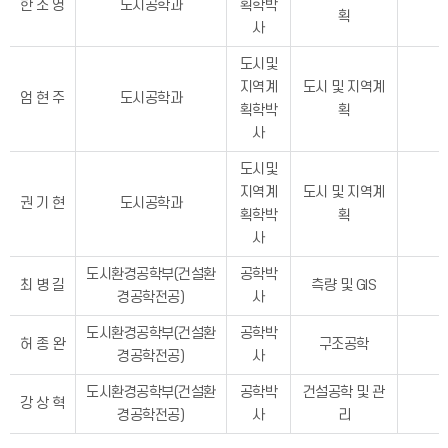
한 소 영
도시공학과
획학박
획
사
도시및
지역계
도시 및 지역계
엄 현 주
도시공학과
획학박
획
사
도시및
지역계
도시 및 지역계
권 기 현
도시공학과
획학박
획
사
도시환경공학부(건설환
공학박
최 병 길
측량 및 GIS
경공학전공)
사
도시환경공학부(건설환
공학박
허 종 완
구조공학
경공학전공)
사
도시환경공학부(건설환
공학박
건설공학 및 관
강 상 혁
경공학전공)
사
리