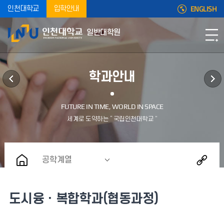
ENGLISH
인천대학교
입학안내
일반대학원
학과안내
공학계열
도시융ㆍ복합학과(협동과정)