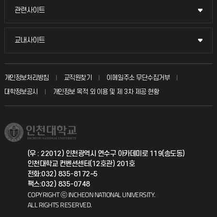
교수채용
묻고 답하기
관련사이트
관련사이트
시설예약
불친절신고
국방헬프콜
교내사이트
교내사이트
인터넷증명
자주 묻는 질문(FAQ)
발전기금
교수회
입학안내
개인정보처리방침
교직원찾기
이메일주소 무단수집거부
칭찬마당
산학협력단
교육혁신본부
대학정보공시
개인정보 목적 외 이용 및 제 3차 제공 현황
직원채용
학생서비스 지킴이
소비자생활협동조합
국제교류과
취업정보(학생)
총동문회
국제지원과
(우 : 22012) 인천광역시 연수구 아카데미로 119(송도동)
인천대학교 컨벤션센터(12호관) 201호
공자아카데미
전화:032) 835-8172~5
팩스:032) 835-0748
기초교육원
COPYRIGHT ⓒ INCHEON NATIONAL UNIVERSITY.
ALL RIGHTS RESERVED.
공학교육혁신센터