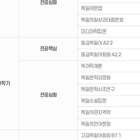
전공심화
독일어문법
독일의일상과대중문화
미디어학입문
중급독일어 A2 2
전공핵심
중급독일어회화 A2 2
독어학개론
독일문학과영화
2학기
독일문학사조연구
전공심화
독일소설입문
독일어권지역학
독일의언어문화
고급독일어회화 B1 1