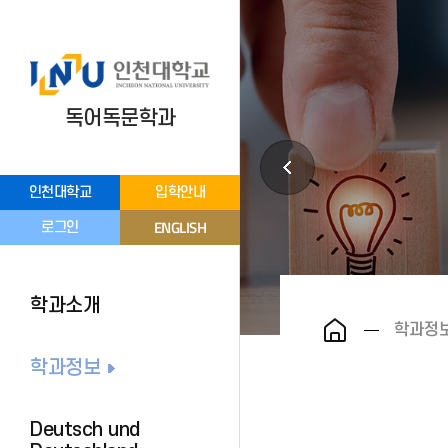
독어독문학과
인천대학교
입학안내
ENGLISH
로그인
학과소개
학과정
학과정보
Deutsch und