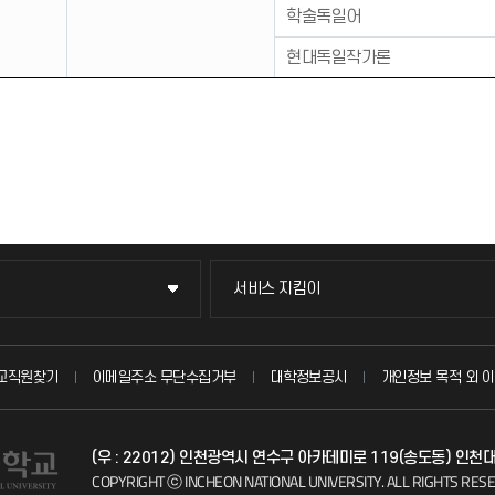
학술독일어
현대독일작가론
서비스 지킴이
서비스 지킴이
묻고 답하기
교직원찾기
이메일주소 무단수집거부
대학정보공시
개인정보 목적 외 이
불친절신고
(우 : 22012) 인천광역시 연수구 아카데미로 119(송도동) 인천
자주 묻는 질문(FAQ)
COPYRIGHT ⓒ INCHEON NATIONAL UNIVERSITY.
ALL RIGHTS RES