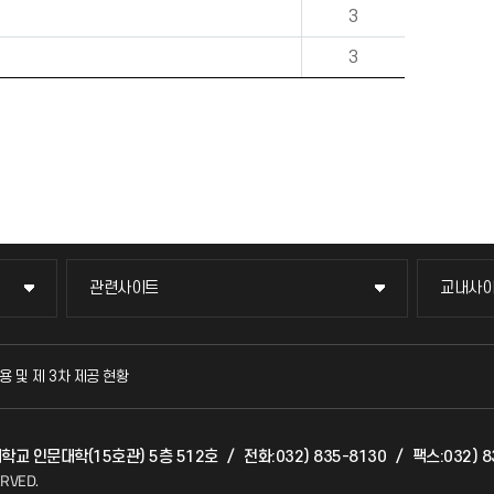
3
3
관련사이트
교내사
관련사이트
교내사
국방헬프콜
교수회
용 및 제 3차 제공 현황
발전기금
교육혁
대학교 인문대학(15호관) 5층 512호
/
전화:032) 835-8130
/
팩스:032) 8
산학협력단
국제교
ERVED.