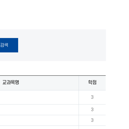
교과목명
학점
3
3
3