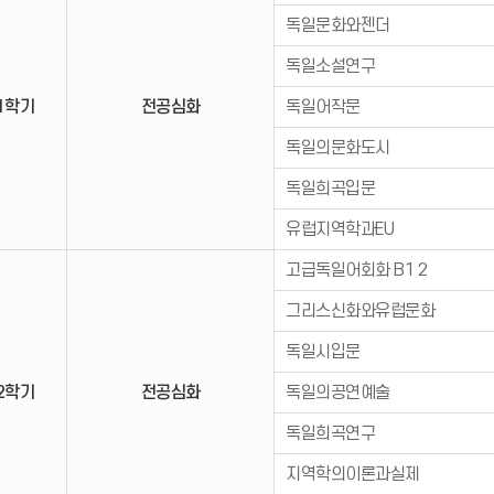
독일문화와젠더
독일소설연구
1학기
전공심화
독일어작문
독일의문화도시
독일희곡입문
유럽지역학과EU
고급독일어회화 B1 2
그리스신화와유럽문화
독일시입문
2학기
전공심화
독일의공연예술
독일희곡연구
지역학의이론과실제