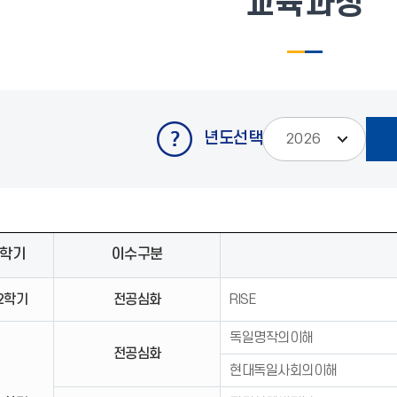
교육과정
년도선택
학기
이수구분
2학기
전공심화
RISE
독일명작의이해
전공심화
현대독일사회의이해