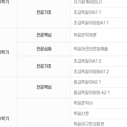
1학기
자기설계세미나 I
전공기초
초급독일어A1 1
초급독일어회화A1 1
전공핵심
독일문학개론
전공심화
독일어권의문화예술
2학기
초급독일어A1 2
전공기초
초급독일어회화A1 2
중급독일어A2 1
전공핵심
중급독일어회화 A2 1
독일문학사
독일산문
1학기
독일어구문과표현