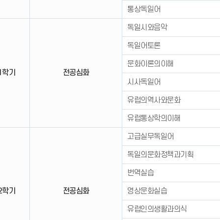
통상독일어
독일시와음악
독일어토론
문화이론의이해
1학기
전공심화
시사독일어
유럽의역사와문화
유럽통상학의이해
고급실무독일어
독일의문화정책과기획
번역실습
2학기
전공심화
영상문화실습
유럽인의생활과의식