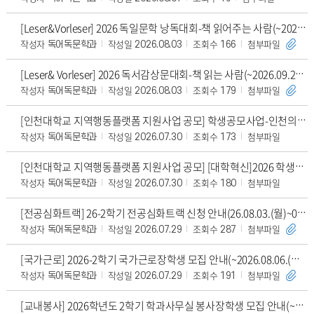
[Leser&Vorleser] 2026 독일문학 낭독대회-책 읽어주는 사람(~2026.09
작성자
작성일
조회수
첨부파일
독어독문학과
2026.08.03
166
[Leser& Vorleser] 2026 독서감상문대회-책 읽는 사람(~2026.09.27
작성자
작성일
조회수
첨부파일
독어독문학과
2026.08.03
179
[인천대학교 지역행동플랫폼 지원사업 공모] 학생공모사업-인천의 내일을 함께 디자인해요!
작성자
작성일
조회수
첨부파일
독어독문학과
2026.07.30
173
[인천대학교 지역행동플랫폼 지원사업 공모] [대학혁신]2026 학생중심 지역사회동행 PB
작성자
작성일
조회수
첨부파일
독어독문학과
2026.07.30
180
[전공심화트랙] 26-2학기 전공심화트랙 신청 안내(26.08.03.(월)~08.07.(금
작성자
작성일
조회수
첨부파일
독어독문학과
2026.07.29
287
[국가근로] 2026-2학기 국가근로장학생 모집 안내(~2026.08.06.(목) 13:0
작성자
작성일
조회수
첨부파일
독어독문학과
2026.07.29
191
[교내봉사] 2026학년도 2학기 학과사무실 봉사장학생 모집 안내(~2026.08.06.(