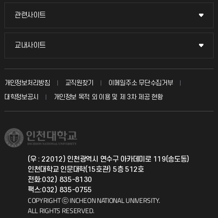
교수채용
묻고 답하기
관련사이트
관련사이트
시설예약
불친절신고
국방헬프콜
교내사이트
교내사이트
인터넷증명
자주 묻는 질문(FAQ)
발전기금
교수회
입학안내
개인정보처리방침
교직원찾기
이메일주소 무단수집거부
칭찬마당
산학협력단
교육혁신본부
대학정보공시
개인정보 목적 외 이용 및 제 3차 제공 현황
직원채용
학생서비스 지킴이
소비자생활협동조합
국제교류과
취업정보(학생)
총동문회
국제지원과
(우 : 22012) 인천광역시 연수구 아카데미로 119(송도동)
인천대학교 인문대학(15호관) 5층 512호
공자아카데미
전화:032) 835-8130
팩스:032) 835-0755
기초교육원
COPYRIGHT ⓒ INCHEON NATIONAL UNIVERSITY.
ALL RIGHTS RESERVED.