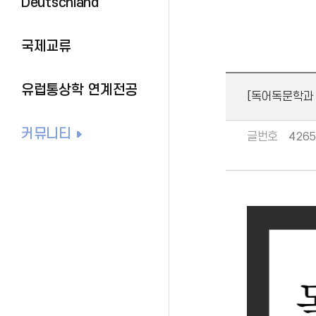
Deutschland
국제교류
유럽통상학 연계전공
[독어독문학과 1
커뮤니티
글번호
4265