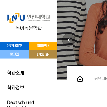
독어독문학과
인천대학교
입학안내
ENGLISH
로그인
학과소개
커뮤니
학과정보
Deutsch und