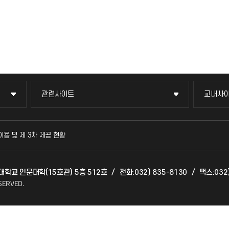
관련사이트
교내사
관련사이트
교내사
국방헬프콜
교수회
이용 및 제 3차 제공 현황
발전기금
교육혁
천대학교 인문대학(15호관) 5층 512호
/
전화:032) 835-8130
/
팩스:032)
산학협력단
국제교
SERVED.
소비자생활협동조합
국제지
총동문회
공자아