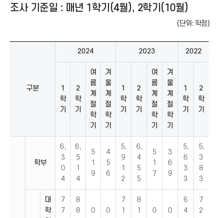
조사 기준일 : 매년 1학기(4월), 2학기(10월)
(단위: 학점)
2024
2023
2022
여
겨
여
겨
름
울
름
울
구분
1
2
1
2
1
2
계
계
계
계
학
학
학
학
학
학
절
절
절
절
기
기
기
기
기
기
학
학
학
학
기
기
기
기
6,
6,
5,
6,
5,
5,
5
4
5
3
3
5
9
4
6
3
학부
1
5
1
6
0
1
1
5
3
8
9
6
7
9
4
4
2
5
3
3
대
7
8
7
8
6
7
학
7
8
0
0
1
1
0
0
4
2