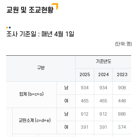
대학 주요현황
교원 및 조교현황
통계연보
정보공시자료
조사 기준일 : 매년 4월 1일
대학자체평가
(단위: 명)
기준년도
구분
2025
2024
2023
남
934
934
908
합계 (b=c+o)
여
465
465
448
남
912
912
886
교원소계 (c=d+e)
여
391
391
374