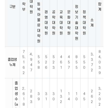
대
학
동
합
구분
학
정
부
북
계
원
경
공
교
문
보
정
아
영
학
육
화
기
책
물
소
대
대
대
대
술
대
류
계
학
학
학
학
대
학
대
원
원
원
원
학
원
학
원
원
7
8
4,
3,
5,
5
5
5
4
4
8
5
4,
졸업생
9
3
1
5
2
2
6
5
5
5
0
누계
4
7
6
8
6
3
1
7
5
0
3
7
2
2
9
졸
업
2,
3,
2
1
2
생
6
3
3
3
1
1
4
2
8
3
6
수
1
9
1
0
4
0
5
0
3
2
2
(a
8
2