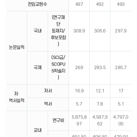
전임교원수
497
492
493
(연구재
단
국내
등재지/
308.9
306.6
297.9
후보포함
)
논문실적
(SCI급/
SCOPU
국제
269
283.5
285.7
S학술지
)
저서
16.9
12.1
17
저·
역서실적
역서
5.7
7.8
5.1
5,875,8
4,587,9
4,797,0
연구비
97
62
00
교내