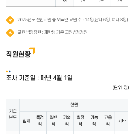
여
74
74
74
알
2025년도 전임교원 중 외국인 교원 수 : 14명(남자 6명, 여자 8명)
림
알
(
교원 법정정원 : 재학생 기준 교원법정정원
림
*
(
아
*
이
직원현황
아
콘
이
)
콘
)
조사 기준일 : 매년 4월 1일
(단위: 명)
현원
기준
년도
특정
일반
기술
별정
기능
고용
합계
기타
직
직
직
직
직
직