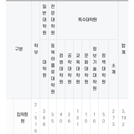
일
전
반
문
대
대
특수대학원
학
학
원
원
학
동
합
구분
정
부
북
계
경
공
교
문
보
정
아
대
영
학
육
화
기
책
물
소
학
대
대
대
대
술
대
류
계
원
학
학
학
학
대
학
대
원
원
원
원
학
원
학
원
원
2
,
3
1
2
3,
입학정
3
4
2
1
1
5
5
6
3
7
19
원
5
0
6
0
6
0
1
8
1
3
2
6