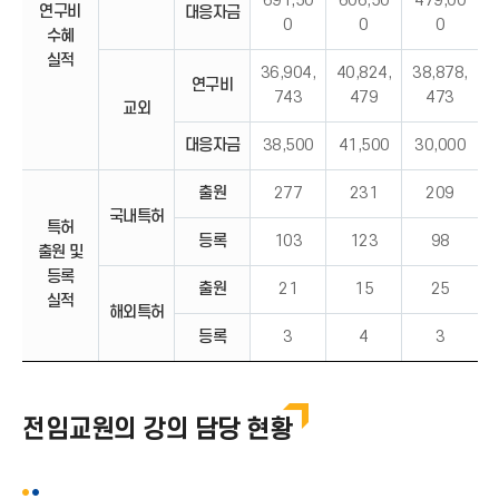
691,50
606,50
479,00
연구비
대응자금
0
0
0
수혜
실적
36,904,
40,824,
38,878,
연구비
743
479
473
교외
대응자금
38,500
41,500
30,000
출원
277
231
209
국내특허
특허
등록
103
123
98
출원 및
등록
출원
21
15
25
실적
해외특허
등록
3
4
3
전임교원의 강의 담당 현황