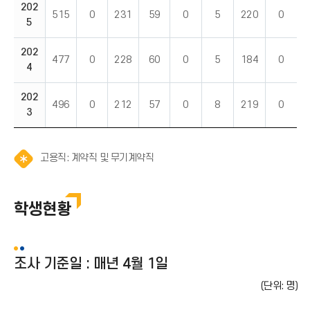
202
515
0
231
59
0
5
220
0
5
202
477
0
228
60
0
5
184
0
4
202
496
0
212
57
0
8
219
0
3
알
고용직: 계약직 및 무기계약직
림
(
*
학생현황
아
이
콘
)
조사 기준일 : 매년 4월 1일
(단위: 명)