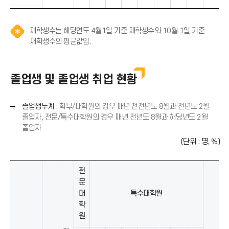
재학생수는 해당연도 4월1일 기준 재학생수와 10월 1일 기준
알
재학생수의 평균값임.
림
(
*
졸업생 및 졸업생 취업 현황
아
이
콘
오
졸업생누계
: 학부/대학원의 경우 매년 전전년도 8월과 전년도 2월
)
른
졸업자, 전문/특수대학원의 경우 매년 전년도 8월과 해당년도 2월
쪽
졸업자
화
(단위 : 명, %)
살
표
(
전
→
문
)
대
특수대학원
학
원