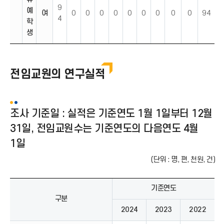
9
예
여
0
0
0
0
0
0
0
0
0
94
4
학
생
전임교원의 연구실적
조사 기준일 : 실적은 기준연도 1월 1일부터 12월
31일, 전임교원수는 기준연도의 다음연도 4월
1일
(단위 : 명, 편, 천원, 건)
기준연도
구분
2024
2023
2022