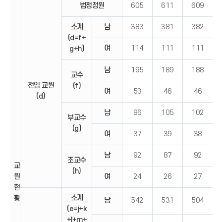
법정정원
605
611
609
소계
남
383
381
382
(d=f+
여
114
111
111
g+h)
남
195
189
188
교수
전임 교원
(f)
여
53
46
46
(d)
남
96
105
102
부교수
(g)
여
37
39
38
남
92
87
92
조교수
교
(h)
원
여
24
26
27
현
소계
황
남
542
531
504
(e=j+k
+l+m+