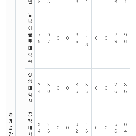
원
5
3
8
1
6
1
동
북
아
1
물
7
9
8
7
9
0
0
1
0
0
류
9
7
5
8
6
8
대
학
원
경
영
2
3
3
3
2
3
대
0
0
0
0
4
0
6
3
6
6
학
원
총
공
개
학
3
2
6
4
5
6
설
대
0
0
0
0
4
6
2
6
6
4
강
학