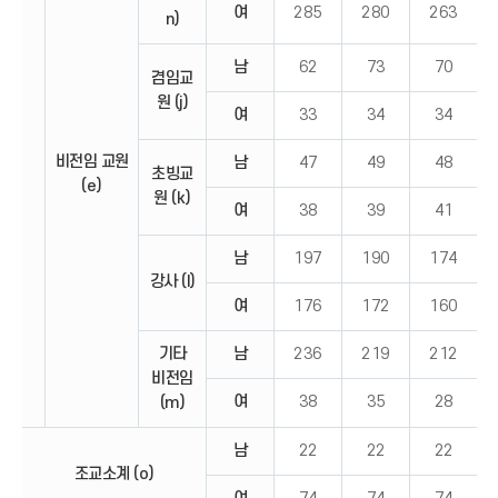
여
285
280
263
n)
남
62
73
70
겸임교
원 (j)
여
33
34
34
비전임 교원
남
47
49
48
초빙교
(e)
원 (k)
여
38
39
41
남
197
190
174
강사 (l)
여
176
172
160
기타
남
236
219
212
비전임
여
38
35
28
(m)
남
22
22
22
조교소계 (o)