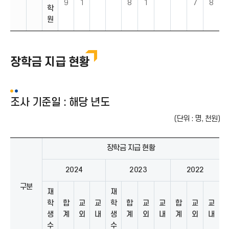
9
1
8
1
7
8
학
원
장학금 지급 현황
조사 기준일 : 해당 년도
(단위 : 명, 천원)
장학금 지급 현황
2024
2023
2022
구분
재
재
학
합
교
교
학
합
교
교
합
교
교
생
계
외
내
생
계
외
내
계
외
내
수
수