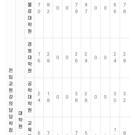
물
7
8
7
9
6
7
0
0
0
0
류
0
2
9
7
6
8
대
학
원
경
영
1
2
2
2
2
2
대
0
0
0
0
6
8
6
9
4
8
학
전
원
임
교
공
원
학
2
1
3
2
3
3
강
대
0
0
0
0
4
8
8
8
0
2
의
학
담
원
대
당
학
교
학
원
육
1
점
6
7
7
5
8