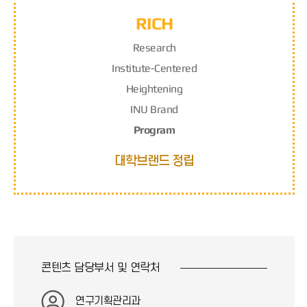
RICH
R
esearch
I
nstitute-
C
entered
H
eightening
INU Brand
Program
대학브랜드 정립
콘텐츠 담당부서 및
연락처
연구기획관리과