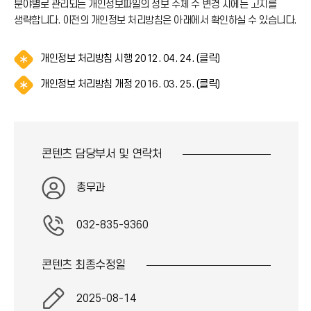
분야별로 관리되는 개인정보파일의 정보 주체 수 변경 시에는 고지를
생략합니다. 이전의 개인정보 처리방침은 아래에서 확인하실 수 있습니다.
알
개인정보 처리방침 시행 2012. 04. 24. (클릭)
림
알
개인정보 처리방침 개정 2016. 03. 25. (클릭)
(
림
*
(
아
*
이
아
콘
콘텐츠 담당부서 및
연락처
이
)
콘
)
총무과
032-835-9360
콘텐츠 최종
수정일
2025-08-14