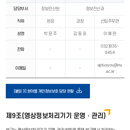
담당부서
정보전산원
정보전산과
직위
원장
과장
선임주무관
성명
박 문 주
김 동 호
이 예 란
032)835-
전화
-
-
9454
aplusyou@inu
이메일
-
-
.ac.kr
다
[붙임 3] 분야별 개인정보보호 담당 현황
운
제9조(영상정보처리기기 운영・관리)
로