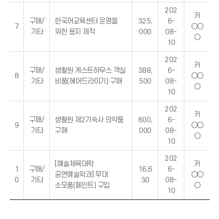
202
카
구매/
한국어교육센터 운영을
325,
6-
7
○○
기타
위한 용지 제작
000
08-
○
10
202
카
구매/
생활원 게스트하우스 객실
388,
6-
8
○○
기타
비품(헤어드라이기) 구매
500
08-
○
10
202
카
구매/
생활원 제2기숙사 의약품
600,
6-
9
○○
기타
구매
000
08-
○
10
202
[예술체육대학
카
1
구매/
16,6
6-
공연예술학과] 무대
○○
0
기타
30
08-
소모품(페인트) 구입
○
10