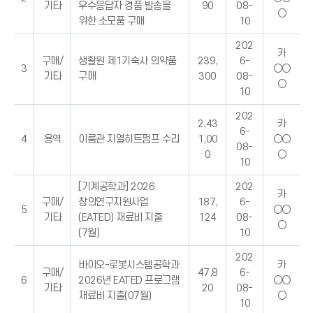
기타
우수응답자 경품 발송을
90
08-
○
위한 소모품 구매
10
202
카
구매/
생활원 제1기숙사 의약품
239,
6-
3
○○
기타
구매
300
08-
○
10
202
2,43
카
6-
4
용역
이룸관 지열히트펌프 수리
1,00
○○
08-
0
○
10
[기계공학과] 2026
202
카
구매/
창의연구지원사업
187,
6-
5
○○
기타
(EATED) 재료비 지출
124
08-
○
(7월)
10
202
바이오-로봇시스템공학과
카
구매/
47,8
6-
6
2026년 EATED 프로그램
○○
기타
20
08-
재료비 지출(07월)
○
10