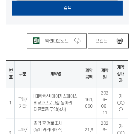
엑셀다운로드
프린트
계약
번
계약
계약
구분
계약명
상대
호
금액
일
자
202
[대학혁신]메이커스페이스
카
구매/
161,
6-
1
비교과프로그램 동아리
○○
기타
060
08-
재료물품 구입(8차)
○
11
졸업 후 경로조사
202
카
구매/
(유니커리어패스)
21,6
6-
2
○○