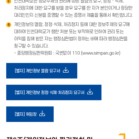
인천대학교는 정보주체의 권리에 따른 열람의 요구, 정정ㆍ삭제,
→
5
살
처리정지에 대한 요구를 받을 경우 요구를 한 자가 본인이거나 정당한
)
표
대리인인지 신분을 증명할 수 있는 증명서 제출을 통해서 확인합니다.
(
→
개인정보의 열람, 정정·삭제, 처리정지 등에 대한 정보주체의 요구에
6
)
대하여 인천대학교가 행한 처분 또는 부작위로 인하여 권리 또는
이익을 침해 받은 자는 행정심판법이 정하는 바에 따라 행정심판을
청구할 수 있습니다.
- 중앙행정심판위원회 : 국번없이 110 (www.simpan.go.kr)
다
[별지] 개인정보 열람 요구서
운
다
[별지] 개인정보 정정·삭제·처리정지 요구서
로
운
다
[별지] 위임장
드
로
운
아
드