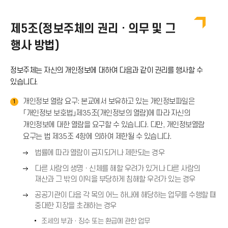
이
제5조(정보주체의 권리 · 의무 및 그
행사 방법)
콘
정보주체는 자신의 개인정보에 대하여 다음과 같이 권리를 행사할 수
있습니다.
개인정보 열람 요구: 본교에서 보유하고 있는 개인정보파일은
1
「개인정보 보호법」제35조(개인정보의 열람)에 따라 자신의
개인정보에 대한 열람을 요구할 수 있습니다. 다만, 개인정보열람
요구는 법 제35조 4항에 의하여 제한될 수 있습니다.
오
법률에 따라 열람이 금지되거나 제한되는 경우
른
오
다른 사람의 생명ㆍ신체를 해할 우려가 있거나 다른 사람의
쪽
른
재산과 그 밖의 이익을 부당하게 침해할 우려가 있는 경우
화
쪽
오
살
공공기관이 다음 각 목의 어느 하나에 해당하는 업무를 수행할 때
화
른
표
중대한 지장을 초래하는 경우
살
쪽
(
표
조세의 부과ㆍ징수 또는 환급에 관한 업무
화
→