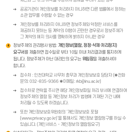
재산과 그 밖의 이익을 부당하게 침해할 우려가 있는 경우
살
쪽
오
표
공공기관이 개인정보를 처리하지 아니하면 다른 법률에서 정하는
화
른
(
소관 업무를 수행할 수 없는 경우
살
쪽
→
오
표
개인정보를 처리하지 아니하면 정보주체와 약정한 서비스를
화
)
른
(
제공하지 못하는 등 계약의 이행이 곤란한 경우로서 정보주체가
살
쪽
→
그 계약의 해지 의사를 명확하게 밝히지 아니한 경우
표
화
)
정보주체의 권리행사 방법:
개인정보(열람, 정정·삭제·처리정지)
(
4
살
요구서
→
를 제출하면 접수일로 부터 10일 이내 처리결과를 통지하게
표
)
됩니다. 정보주체가 아닌 대리인의 요구는
위임장
을 제출하셔야
(
합니다.
→
)
오
접수처 : 인천대학교 사무처 총무과 개인정보보호 담당자 (✱전화
른
문의: 032-835-9366 ✱이메일: rkb@inu.ac.kr)
쪽
오
접수처로 연락을 주시면 해당 개인정보파일 처리 부서에 연결하여
화
른
정보주체의 열람 등 개인정보 처리가 법령에 기재된 기간 내에
살
쪽
처리될 수 있도록 하겠습니다.
표
화
오
(
또한 개인정보보호위원회의 ‘개인정보보호 포털
살
른
→
(www.privacy.go.kr)’을 통해서도 개인정보 열람청구를 하실 수
표
쪽
)
있습니다. (개인서비스 - 개인정보의 열람등요구)
(
화