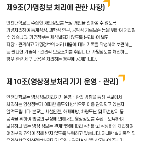
제9조(가명정보 처리에 관한 사항)
로
인천대학교는 수집한 개인정보를 특정 개인을 알아볼 수 없도록
드
가명처리하여 통계작성, 과학적 연구, 공익적 기록보존 등을 위하여 처리할
수 있습니다. 가명정보는 재식별되지 않도록 분리하여 별도
아
저장ㆍ관리하고 가명정보의 처리 내용에 대해 기록을 작성하여 보관하는
등 필요한 기술적ㆍ관리적 보호조치를 취합니다. 가명정보를 처리하는
경우 관련 세부 내용은 처리하는 경우에 공개합니다.
이
콘
제10조(영상정보처리기기 운영 · 관리)
인천대학교는 영상정보처리기기 운영ㆍ관리 방침을 통해 본교에서
처리하는 영상정보가 어떠한 용도와 방식으로 이용 관리되고 있는지
알려드립니다. 본교는 시설안전, 화재예방, 차량도난 및 파손방지 등
공익을 위하여 법령의 규정에 의해서만 영상정보를 수집・보유하며
보유하고 있는 영상 정보는 관계법령에 따라 적법하고 적정하게 처리하여
여러분의 권익이 침해 받지 않도록 노력하고 있습니다. 자세한 설치목적 및
운영현황은‘영상정보처리기기 운영・관리 방침’을 참고하여 주시기