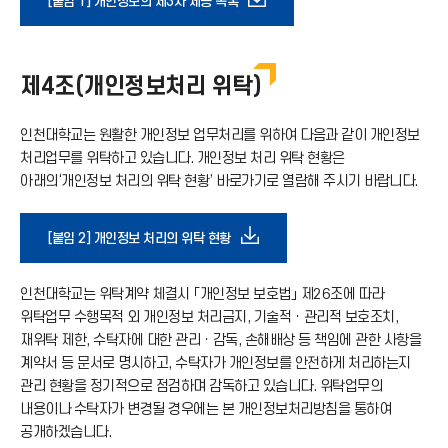
다
[붙임 1] 개인정보의 제3자 제공 목록
가
운
기
제4조(개인정보처리 위탁)
로
아
인천대학교는 원활한 개인정보 업무처리를 위하여 다음과 같이 개인정보
드
처리업무를 위탁하고 있습니다. 개인정보 처리 위탁 현황은
아래의‘개인정보 처리의 위탁 현황’ 바로가기로 열람해 주시기 바랍니다.
이
아
콘
다
[붙임 2] 개인정보 처리의 위탁 현황
이
운
인천대학교는 위탁계약 체결시 「개인정보 보호법」 제26조에 따라
콘
위탁업무 수행목적 외 개인정보 처리금지, 기술적ㆍ관리적 보호조치,
로
재위탁 제한, 수탁자에 대한 관리ㆍ감독, 손해배상 등 책임에 관한 사항을
계약서 등 문서로 명시하고, 수탁자가 개인정보를 안전하게 처리하는지
관리 현황을 정기적으로 점검하며 감독하고 있습니다. 위탁업무의
드
내용이나 수탁자가 변경될 경우에는 본 개인정보처리방침을 통하여
공개하겠습니다.
아