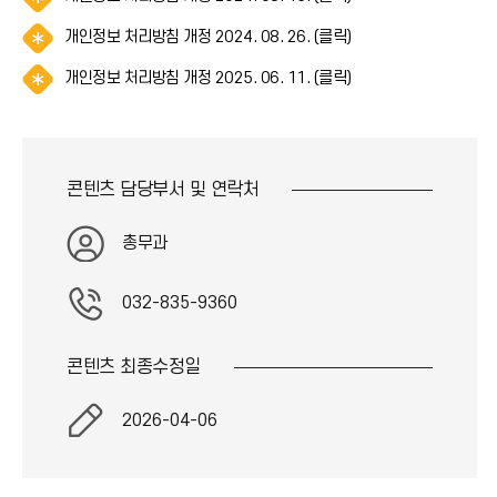
(
아
콘
림
*
이
)
알
개인정보 처리방침 개정 2024. 08. 26. (클릭)
(
아
콘
림
*
이
)
알
개인정보 처리방침 개정 2025. 06. 11. (클릭)
(
아
콘
림
*
이
)
(
아
콘
*
이
)
아
콘
콘텐츠 담당부서 및
연락처
이
)
콘
)
총무과
032-835-9360
콘텐츠 최종
수정일
2026-04-06