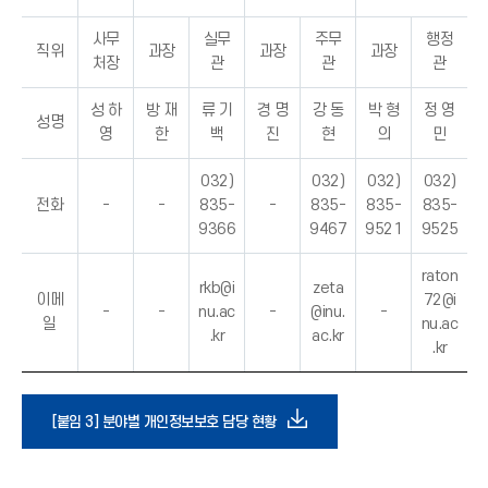
사무
실무
주무
행정
직위
과장
과장
과장
처장
관
관
관
성 하
방 재
류 기
경 명
강 동
박 형
정 영
성명
영
한
백
진
현
의
민
032)
032)
032)
032)
전화
-
-
835-
-
835-
835-
835-
9366
9467
9521
9525
raton
rkb@i
zeta
이메
72@i
-
-
nu.ac
-
@inu.
-
일
nu.ac
.kr
ac.kr
.kr
다
[붙임 3] 분야별 개인정보보호 담당 현황
운