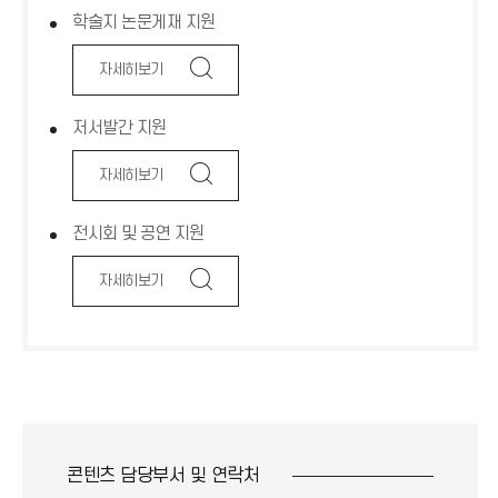
기
학술지 논문게재 지원
아
이
콘
돋
자세히보기
보
기
저서발간 지원
아
이
콘
돋
자세히보기
보
기
전시회 및 공연 지원
아
이
콘
돋
자세히보기
보
기
아
이
콘
콘텐츠 담당부서 및
연락처