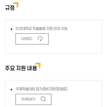
자체연구비
규정
학술활동 지원비
인천대학교 학술활동 지원 관리 지침
다
다운로드
운
로
드
아
이
콘
주요 지원 내용
국제학술대회 참가경비지원(항공료)
돋
자세히보기
보