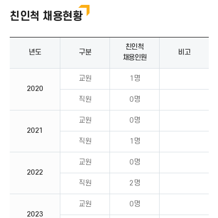
업무추진비
친인척 채용현황
감사정보
부패공직자 현황공개
친인척
년도
구분
비고
채용인원
청렴소통 자료실
교원
1명
2020
친인척 채용현황
직원
0명
교원
0명
2021
직원
1명
교원
0명
2022
직원
2명
교원
0명
2023